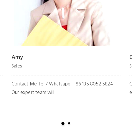
Cherry
Sales
S
Contact Me Tel / Whatsapp: +86 137 9439 1553 Our
C
expert team will
O