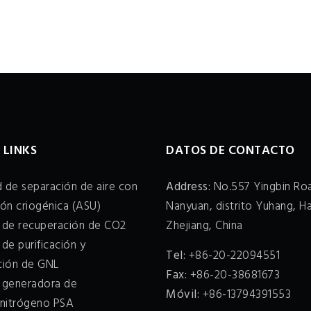
 LINKS
DATOS DE CONTACTO
 de separación de aire con
Address:
No.557 Yingbin Roa
ión criogénica (ASU)
Nanyuan, distrito Yuhang, H
a de recuperación de CO2
Zhejiang, China
 de purificación y
Tel:
+86-20-22094551
cción de GNL
Fax:
+86-20-38681673
a generadora de
Móvil:
+86-13794391553
nitrógeno PSA