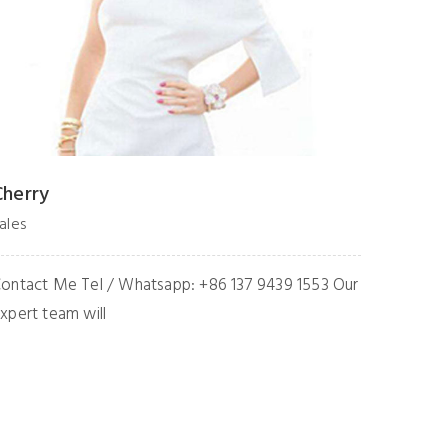
Chantra
Zeny
ales
Sales
ontact Me Tel / Whatsapp: +86 134 3052 3863
Contact
ur expert team will
Our exp