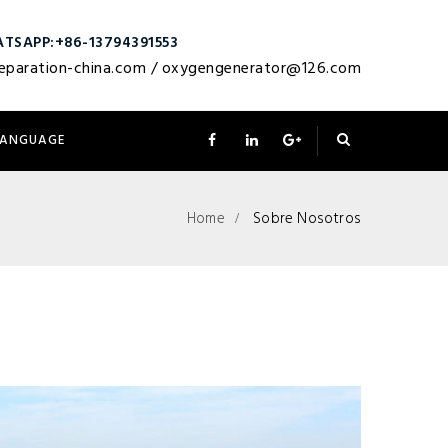
TSAPP:+86-13794391553
eparation-china.com
/
oxygengenerator@126.com
LANGUAGE
Home
Sobre Nosotros