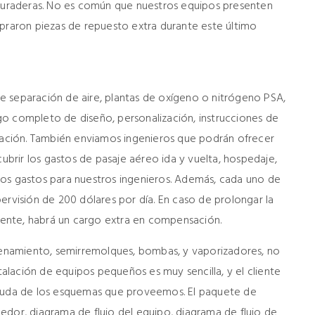
 duraderas. No es común que nuestros equipos presenten
mpraron piezas de repuesto extra durante este último
e separación de aire, plantas de oxígeno o nitrógeno PSA,
o completo de diseño, personalización, instrucciones de
itación. También enviamos ingenieros que podrán ofrecer
cubrir los gastos de pasaje aéreo ida y vuelta, hospedaje,
ros gastos para nuestros ingenieros. Además, cada uno de
ervisión de 200 dólares por día. En caso de prolongar la
liente, habrá un cargo extra en compensación.
namiento, semirremolques, bombas, y vaporizadores, no
stalación de equipos pequeños es muy sencilla, y el cliente
ayuda de los esquemas que proveemos. El paquete de
edor, diagrama de flujo del equipo, diagrama de flujo de