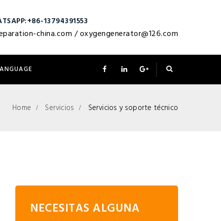
TSAPP:+86-13794391553
eparation-china.com
/
oxygengenerator@126.com
LANGUAGE
Home
Servicios
Servicios y soporte técnico
NECESITAS ALGUNA