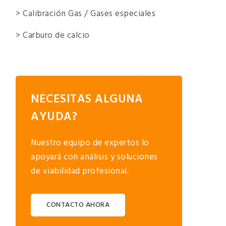
> Calibración Gas / Gases especiales
> Carburo de calcio
NECESITAS ALGUNA
AYUDA?
Nuestro equipo de expertos lo
apoyará con análisis y soluciones
de viabilidad profesional.
CONTACTO AHORA