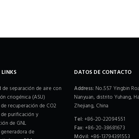
 LINKS
DATOS DE CONTACTO
 de separación de aire con
Address:
No.557 Yingbin Roa
ión criogénica (ASU)
Nanyuan, distrito Yuhang, H
a de recuperación de CO2
Zhejiang, China
 de purificación y
Tel:
+86-20-22094551
cción de GNL
Fax:
+86-20-38681673
a generadora de
Móvil:
+86-13794391553