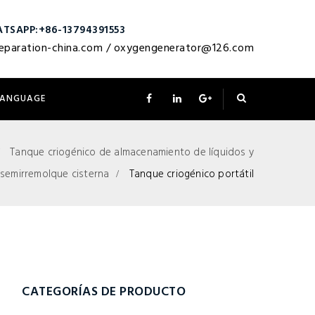
TSAPP:+86-13794391553
eparation-china.com
/
oxygengenerator@126.com
LANGUAGE
Tanque criogénico de almacenamiento de líquidos y
semirremolque cisterna
Tanque criogénico portátil
CATEGORÍAS DE PRODUCTO