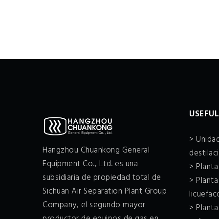
USEFUL
> Unidad
Hangzhou Chuankong General
destilac
Equipment Co., Ltd. es una
> Plant
subsidiaria de propiedad total de
> Planta
Sichuan Air Separation Plant Group
licuefa
Company, el segundo mayor
> Plant
productor de equipos de gas en