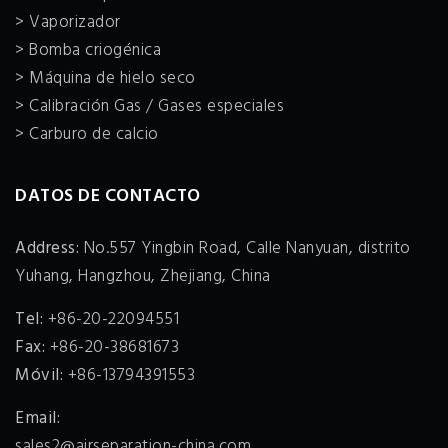
> Vaporizador
> Bomba criogénica
> Máquina de hielo seco
> Calibración Gas / Gases especiales
> Carburo de calcio
DATOS DE CONTACTO
Address:
No.557 Yingbin Road, Calle Nanyuan, distrito
Yuhang, Hangzhou, Zhejiang, China
Tel:
+86-20-22094551
Fax:
+86-20-38681673
Móvil:
+86-13794391553
Email:
sales2@airseparation-china.com