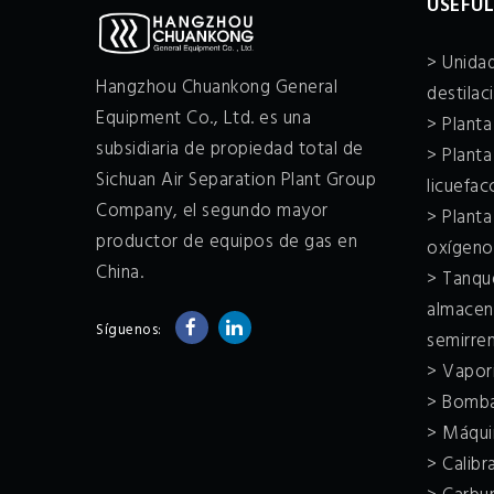
USEFUL
> Unidad
Hangzhou Chuankong General
destilac
Equipment Co., Ltd. es una
> Plant
subsidiaria de propiedad total de
> Planta
Sichuan Air Separation Plant Group
licuefa
Company, el segundo mayor
> Plant
productor de equipos de gas en
oxígeno
China.
> Tanqu
almacen
Síguenos:
semirre
> Vapor
> Bomba
> Máqui
> Calibr