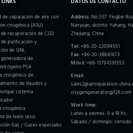
 LINKS
DATOS DE CONTACTO
 de separación de aire con
Address:
No.557 Yingbin Roa
ión criogénica (ASU)
Nanyuan, distrito Yuhang, H
a de recuperación de CO2
Zhejiang, China
 de purificación y
Tel:
+86-20-22094551
cción de GNL
Fax:
+86-20-38681673
a generadora de
Móvil:
+86-13794391553
nitrógeno PSA
e criogénico de
Email:
amiento de líquidos y
sales2@airseparation-china
molque cisterna
oxygengenerator@126.com
izador
Work time:
 criogénica
Lunes a viernes: 9 a 18 hs.
na de hielo seco
Sábado / domingo: cerrado
ación Gas / Gases especiales