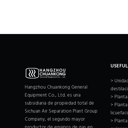
USEFUL
> Unidad
Hangzhou Chuankong General
destilac
Equipment Co., Ltd. es una
> Plant
subsidiaria de propiedad total de
> Planta
Sichuan Air Separation Plant Group
licuefa
Company, el segundo mayor
> Plant
productor de equipos de gas en