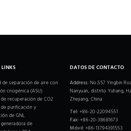
 LINKS
DATOS DE CONTACTO
 de separación de aire con
Address:
No.557 Yingbin Roa
ión criogénica (ASU)
Nanyuan, distrito Yuhang, H
a de recuperación de CO2
Zhejiang, China
 de purificación y
Tel:
+86-20-22094551
cción de GNL
Fax:
+86-20-38681673
a generadora de
Móvil:
+86-13794391553