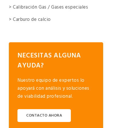
> Calibración Gas / Gases especiales
> Carburo de calcio
NECESITAS ALGUNA
AYUDA?
Nuestro equipo de expertos lo
apoyará con análisis y soluciones
de viabilidad profesional.
CONTACTO AHORA