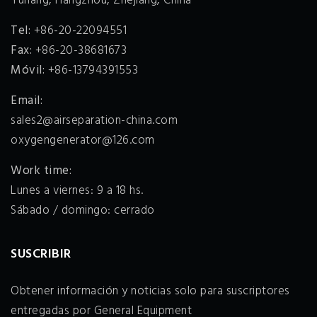
Yuhang, Hangzhou, Zhejiang, China
Tel:
+86-20-22094551
Fax:
+86-20-38681673
Móvil:
+86-13794391553
Email:
sales2@airseparation-china.com
oxygengenerator@126.com
Work time:
Lunes a viernes: 9 a 18 hs.
Sábado / domingo: cerrado
SUSCRIBIR
Obtener información y noticias solo para suscriptores
entregadas por General Equipment